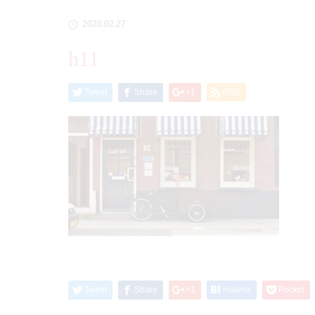
2020.02.27
h11
Tweet
Share
+1
RSS
Tweet
Share
+1
Hatena
Pocket